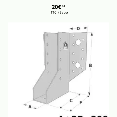
20€
61
TTC
/ Sabot