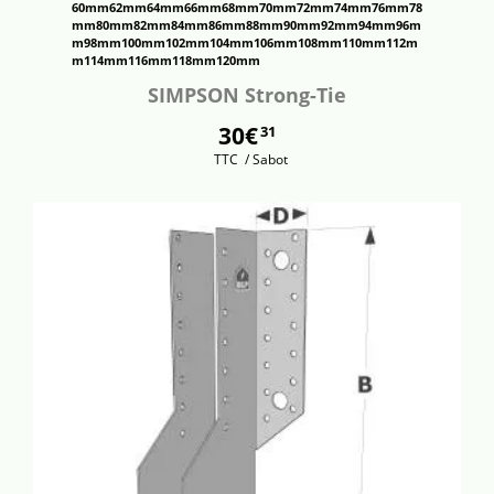
60mm
62mm
64mm
66mm
68mm
70mm
72mm
74mm
76mm
78
mm
80mm
82mm
84mm
86mm
88mm
90mm
92mm
94mm
96m
m
98mm
100mm
102mm
104mm
106mm
108mm
110mm
112m
m
114mm
116mm
118mm
120mm
SIMPSON Strong-Tie
30€
31
TTC
/ Sabot