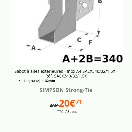
Sabot à ailes extérieures - Inox A4 SAEX340/32/1.5X -
Réf. SAEX340/32/1.5X
Largeur (A) :
32mm
SIMPSON Strong-Tie
20€
71
27.61
TTC
/ Sabot