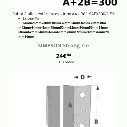
Sabot à ailes extérieures - Inox A4 - Réf. SAEX300/1.5X
Largeur (A)
:
24mm
26mm
28mm
30mm
32mm
34mm
36mm
38mm
40m
m
42mm
44mm
46mm
48mm
50mm
52mm
54mm
56mm
58mm
60mm
62mm
64mm
66mm
68mm
70mm
72mm
74mm
76mm
78
mm
80mm
SIMPSON Strong-Tie
24€
84
TTC
/ Sabot