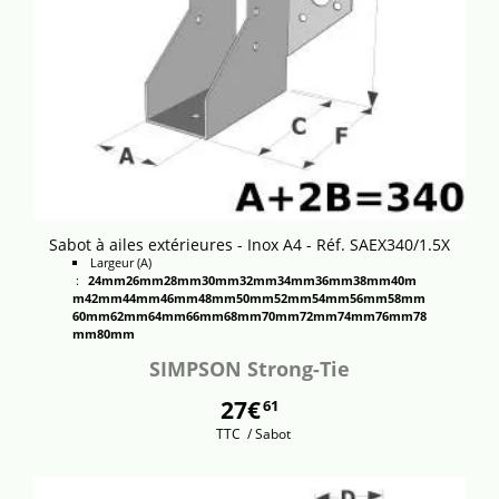
Sabot à ailes extérieures - Inox A4 - Réf. SAEX340/1.5X
Largeur (A)
:
24mm
26mm
28mm
30mm
32mm
34mm
36mm
38mm
40m
m
42mm
44mm
46mm
48mm
50mm
52mm
54mm
56mm
58mm
60mm
62mm
64mm
66mm
68mm
70mm
72mm
74mm
76mm
78
mm
80mm
SIMPSON Strong-Tie
27€
61
TTC
/ Sabot