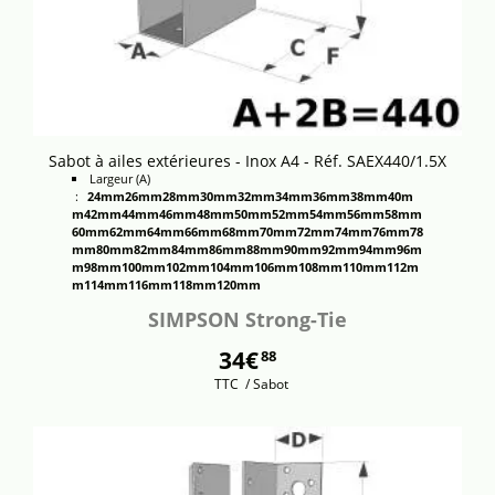
Sabot à ailes extérieures - Inox A4 - Réf. SAEX440/1.5X
Largeur (A)
:
24mm
26mm
28mm
30mm
32mm
34mm
36mm
38mm
40m
m
42mm
44mm
46mm
48mm
50mm
52mm
54mm
56mm
58mm
60mm
62mm
64mm
66mm
68mm
70mm
72mm
74mm
76mm
78
mm
80mm
82mm
84mm
86mm
88mm
90mm
92mm
94mm
96m
m
98mm
100mm
102mm
104mm
106mm
108mm
110mm
112m
m
114mm
116mm
118mm
120mm
SIMPSON Strong-Tie
34€
88
TTC
/ Sabot