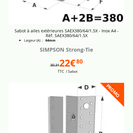
Sabot à ailes extérieures SAEX380/64/1.5X - Inox A4 -
Réf. SAEX380/64/1.5X
Largeur (A) :
64mm
SIMPSON Strong-Tie
22€
80
30.31
TTC
/ Sabot
PROMO