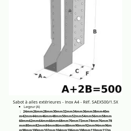
Sabot à ailes extérieures - Inox A4 - Réf. SAEX500/1.5X
Largeur (A)
:
24mm
26mm
28mm
30mm
32mm
34mm
36mm
38mm
40m
m
42mm
44mm
46mm
48mm
50mm
52mm
54mm
56mm
58mm
60mm
62mm
64mm
66mm
68mm
70mm
72mm
74mm
76mm
78
mm
80mm
82mm
84mm
86mm
88mm
90mm
92mm
94mm
96m
m
98mm
100mm
102mm
104mm
106mm
108mm
110mm
112m