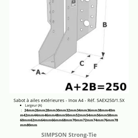
Sabot à ailes extérieures - Inox A4 - Réf. SAEX250/1.5X
Largeur (A)
:
24mm
26mm
28mm
30mm
32mm
34mm
36mm
38mm
40m
m
42mm
44mm
46mm
48mm
50mm
52mm
54mm
56mm
58mm
60mm
62mm
64mm
66mm
68mm
70mm
72mm
74mm
76mm
78
mm
80mm
SIMPSON Strong-Tie