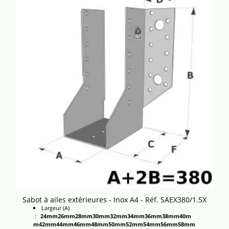
Sabot à ailes extérieures - Inox A4 - Réf. SAEX380/1.5X
Largeur (A)
:
24mm
26mm
28mm
30mm
32mm
34mm
36mm
38mm
40m
m
42mm
44mm
46mm
48mm
50mm
52mm
54mm
56mm
58mm