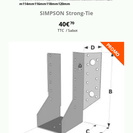
m
114mm
116mm
118mm
120mm
SIMPSON Strong-Tie
40€
70
TTC
/ Sabot
PROMO