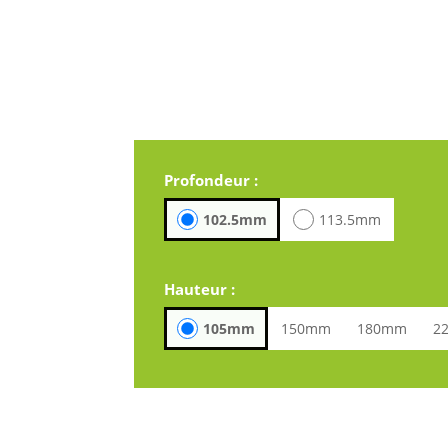
Profondeur :
102.5mm
113.5mm
Hauteur :
105mm
150mm
180mm
2