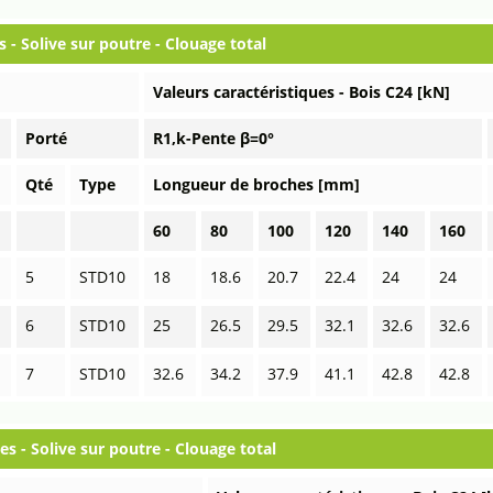
s - Solive sur poutre - Clouage total
Valeurs caractéristiques - Bois C24 [kN]
Porté
R1,k-Pente β=0°
Qté
Type
Longueur de broches [mm]
60
80
100
120
140
160
5
STD10
18
18.6
20.7
22.4
24
24
6
STD10
25
26.5
29.5
32.1
32.6
32.6
7
STD10
32.6
34.2
37.9
41.1
42.8
42.8
es - Solive sur poutre - Clouage total