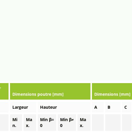
r
Dimensions poutre [mm]
Dimensions [mm]
Largeur
Hauteur
A
B
C
Mi
Ma
Min β=
Min β≠
Ma
n.
x.
0
0
x.