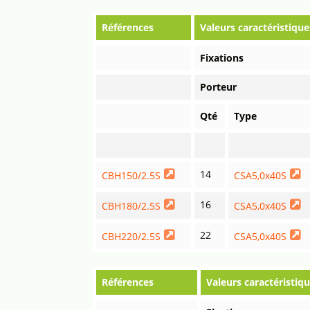
Références
Valeurs caractéristique
Fixations
Porteur
Qté
Type
14
CBH150/2.5S
CSA5,0x40S
16
CBH180/2.5S
CSA5,0x40S
22
CBH220/2.5S
CSA5,0x40S
Références
Valeurs caractéristiqu