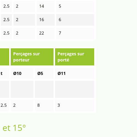
2.5
2
14
5
2.5
2
16
6
2.5
2
22
7
Perçages sur
Perçages sur
porteur
porté
t
Ø10
Ø5
Ø11
2.5
2
8
3
 et 15°