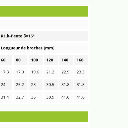
R1,k-Pente β=15°
Longueur de broches [mm]
60
80
100
120
140
160
17.3
17.9
19.6
21.2
22.9
23.3
24
25.2
28
30.5
31.8
31.8
31.4
32.7
36
38.9
41.6
41.6