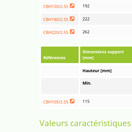
192
CBH150/2.5S
222
CBH180/2.5S
262
CBH220/2.5S
Dimensions support
Références
[mm]
Hauteur [mm]
Min.
115
CBH105/2.5S
Valeurs caractéristiques 