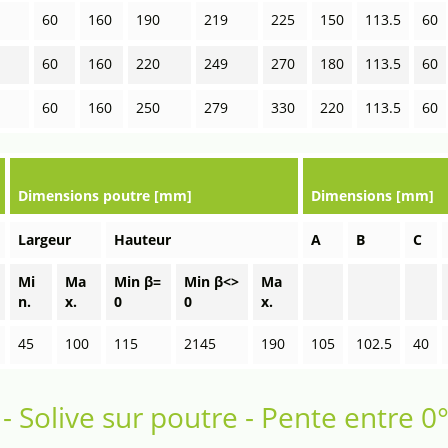
60
160
190
219
225
150
113.5
60
60
160
220
249
270
180
113.5
60
60
160
250
279
330
220
113.5
60
Dimensions poutre [mm]
Dimensions [mm]
Largeur
Hauteur
A
B
C
Mi
Ma
Min β=
Min β<>
Ma
n.
x.
0
0
x.
45
100
115
2145
190
105
102.5
40
- Solive sur poutre - Pente entre 0°