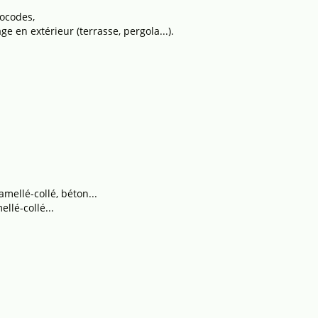
ocodes,
 en extérieur (terrasse, pergola...).
amellé-collé, béton...
llé-collé...