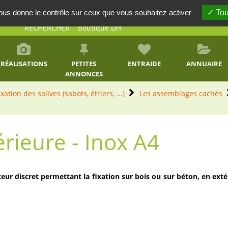
vous donne le contrôle sur ceux que vous souhaitez activer
Tou
RECHERCHER
Boutique DIY
RÉALISATIONS
PETITES
ENTRAIDE
ANNUAIRE
ANNONCES
ixation des solives (sabots, étriers, ...)
Les assemblages cachés
érieure - Inox A4
ur discret permettant la fixation sur bois ou sur béton, en extéri