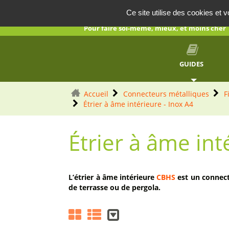
AUTOCONSTRUCTION
Panneau de gestion des cookies
Ce site utilise des cookies et 
Pour faire soi-même, mieux, et moins cher
GUIDES
Accueil
Connecteurs métalliques
F
Étrier à âme intérieure - Inox A4
Étrier à âme int
L’étrier à âme intérieure
CBHS
est un connecte
de terrasse ou de pergola.