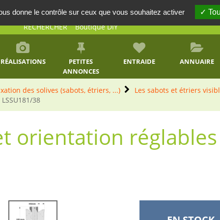
vous donne le contrôle sur ceux que vous souhaitez activer
Tou
RECHERCHER
Boutique DIY
RÉALISATIONS
PETITES
ENTRAIDE
ANNUAIRE
ANNONCES
ixation des solives (sabots, étriers, ...)
Les sabots et étriers visib
LSSU181/38
t orientation réglables 
EN STOCK