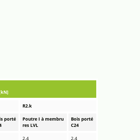
[kN]
R2.k
is porté
Poutre I à membru
Bois porté
4
res LVL
C24
3
2.4
2.4