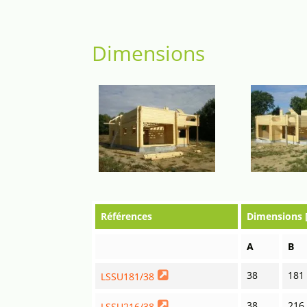
Dimensions
Références
Dimensions
A
B
38
181
LSSU181/38
38
216
LSSU216/38