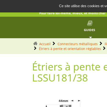
AUTOCONSTRUCTION
Panneau de gestion des cookies
Ce site utilise des cookies et 
Pour faire soi-même, mieux, et moins cher
GUIDES
Accueil
Connecteurs métalliques
F
Étriers à pente et orientation réglables
Étriers à pente e
LSSU181/38