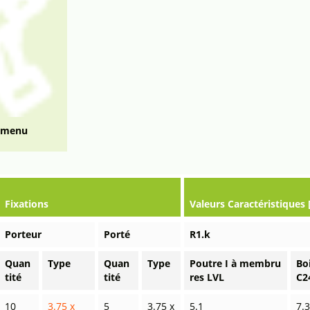
_menu
Fixations
Valeurs Caractéristiques 
Porteur
Porté
R1.k
Quan
Type
Quan
Type
Poutre I à membru
Bo
tité
tité
res LVL
C2
10
3.75 x
5
3.75 x
5.1
7.