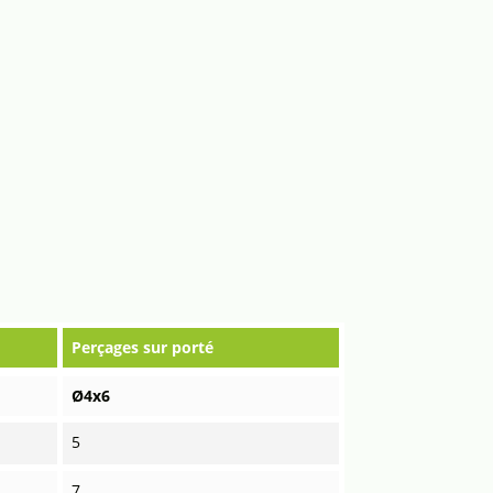
Perçages sur porté
Ø4x6
5
7