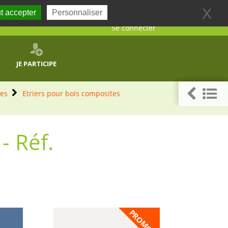
X
t accepter
Personnaliser
Se connecter
JE PARTICIPE
les
Etriers pour bois composites
- Réf.
PROMO