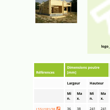
logo
Dimensions poutre
Références
[mm]
Largeur
Hauteur
Mi
Ma
Mi
Ma
n.
x.
n.
x.
36
38
241
241
LSSU181/38