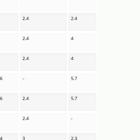
3
2.4
2.4
9
2.4
4
9
2.4
4
.6
-
5.7
.6
2.4
5.7
2.4
-
.4
3
2.3