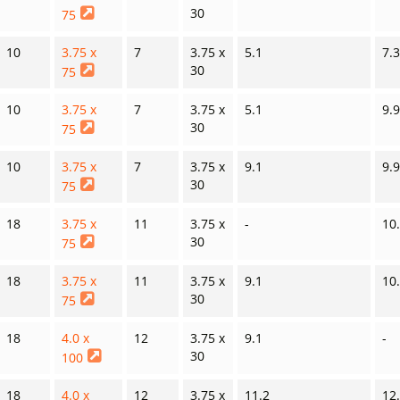
30
75
10
3.75 x
7
3.75 x
5.1
7.
30
75
10
3.75 x
7
3.75 x
5.1
9.
30
75
10
3.75 x
7
3.75 x
9.1
9.
30
75
18
3.75 x
11
3.75 x
-
10
30
75
18
3.75 x
11
3.75 x
9.1
10
30
75
18
4.0 x
12
3.75 x
9.1
-
30
100
18
4.0 x
12
3.75 x
11.2
12