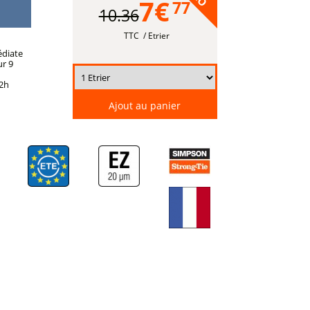
7€
77
10.36
TTC
/ Etrier
édiate
ur 9
72h
Ajout au panier