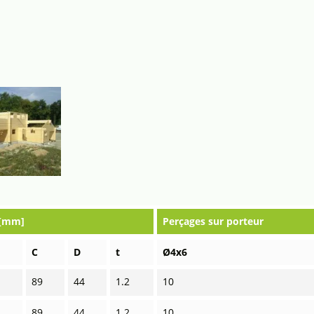
 [mm]
Perçages sur porteur
C
D
t
Ø4x6
89
44
1.2
10
89
44
1.2
10