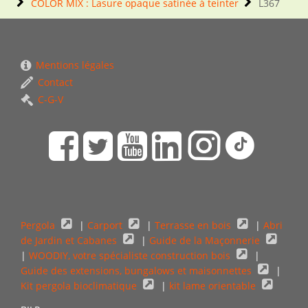
COLOR MIX : Lasure opaque satinée à teinter
L367
Mentions légales
Contact
C-G-V
Pergola
|
Carport
|
Terrasse en bois
|
Abri
de Jardin et Cabanes
|
Guide de la Maçonnerie
|
WOODIY, votre spécialiste construction bois
|
Guide des extensions, bungalows et maisonnettes
|
Kit pergola bioclimatique
|
kit lame orientable