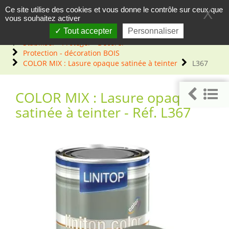
Panneau de gestion des cookies
Ce site utilise des cookies et vous donne le contrôle sur ceux que
X
vous souhaitez activer
Tout accepter
Personnaliser
Accueil
Produits de traitements (bois, sol,...)
Stabiliser - Protéger - Décorer
Protection - décoration BOIS
COLOR MIX : Lasure opaque satinée à teinter
L367
COLOR MIX : Lasure opaque
satinée à teinter - Réf. L367