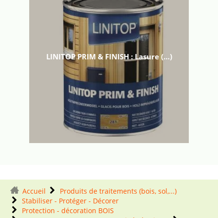
LINITOP PRIM & FINISH : Lasure (…)
Accueil
Produits de traitements (bois, sol,...)
Stabiliser - Protéger - Décorer
Protection - décoration BOIS