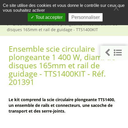
Panneau de gestion des cookies
Ce site utilise des cookies et vous donne le contrôle sur ceux que
X
vous souhaitez activer
Tout accepter
Personnaliser
Accueil
Outillage
Outillage électrique
Scier
Ensemble scie circulaire plongeante 1 400 W, diam. de
disques 165mm et rail de guidage - TTS1400KIT
Ensemble scie circulaire
plongeante 1 400 W, diam. de
disques 165mm et rail de
guidage - TTS1400KIT - Réf.
201391
Le kit comprend la scie circulaire plongeante TTS1400,
un ensemble de rails et connecteurs, une sacoche de
transport et des serre-joints.