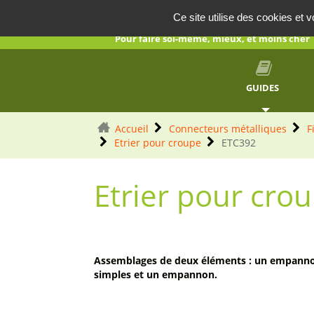
AUTOCONSTRUCTION
Panneau de gestion des cookies
Ce site utilise des cookies et 
Pour faire soi-même, mieux, et moins cher
GUIDES
Accueil
Connecteurs métalliques
F
Etrier pour croupe
ETC392
Etrier pour cro
Assemblages de deux éléments : un empannon 
simples et un empannon.