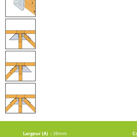
Largeur (A) :
38mm
C