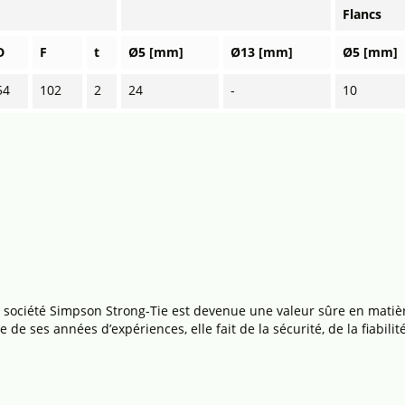
Flancs
D
F
t
Ø5 [mm]
Ø13 [mm]
Ø5 [mm]
54
102
2
24
-
10
 société Simpson Strong-Tie est devenue une valeur sûre en matièr
e de ses années d’expériences, elle fait de la sécurité, de la fiabil