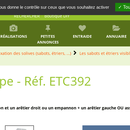
vous donne le contrôle sur ceux que vous souhaitez activer
Tou
RECHERCHER
Boutique DIY
RÉALISATIONS
PETITES
ENTRAIDE
ANNUAIRE
ANNONCES
ixation des solives (sabots, étriers, ...)
Les sabots et étriers visib
upe - Réf. ETC392
et un arêtier droit ou un empannon + un arêtier gauche OU ass