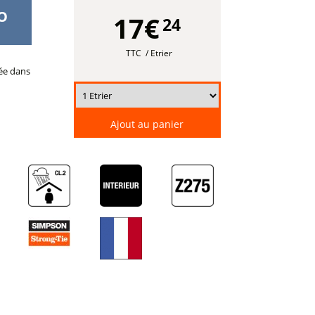
PO
17€
24
TTC
/ Etrier
ée dans
Ajout au panier