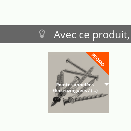
Avec ce produit,
PROMO
Pointes annelées
Electrozinguées / (…)