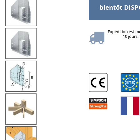
bientôt DIS
Expédition estim
10 jours.